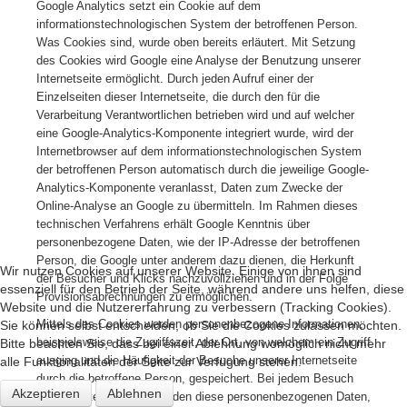
Google Analytics setzt ein Cookie auf dem
informationstechnologischen System der betroffenen Person.
Was Cookies sind, wurde oben bereits erläutert. Mit Setzung
des Cookies wird Google eine Analyse der Benutzung unserer
Internetseite ermöglicht. Durch jeden Aufruf einer der
Einzelseiten dieser Internetseite, die durch den für die
Verarbeitung Verantwortlichen betrieben wird und auf welcher
eine Google-Analytics-Komponente integriert wurde, wird der
Internetbrowser auf dem informationstechnologischen System
der betroffenen Person automatisch durch die jeweilige Google-
Analytics-Komponente veranlasst, Daten zum Zwecke der
Online-Analyse an Google zu übermitteln. Im Rahmen dieses
technischen Verfahrens erhält Google Kenntnis über
personenbezogene Daten, wie der IP-Adresse der betroffenen
Person, die Google unter anderem dazu dienen, die Herkunft
Wir nutzen Cookies auf unserer Website. Einige von ihnen sind
der Besucher und Klicks nachzuvollziehen und in der Folge
essenziell für den Betrieb der Seite, während andere uns helfen, diese
Provisionsabrechnungen zu ermöglichen.
Website und die Nutzererfahrung zu verbessern (Tracking Cookies).
Mittels des Cookies werden personenbezogene Informationen,
Sie können selbst entscheiden, ob Sie die Cookies zulassen möchten.
beispielsweise die Zugriffszeit, der Ort, von welchem ein Zugriff
Bitte beachten Sie, dass bei einer Ablehnung womöglich nicht mehr
ausging und die Häufigkeit der Besuche unserer Internetseite
alle Funktionalitäten der Seite zur Verfügung stehen.
durch die betroffene Person, gespeichert. Bei jedem Besuch
Akzeptieren
Ablehnen
unserer Internetseiten werden diese personenbezogenen Daten,