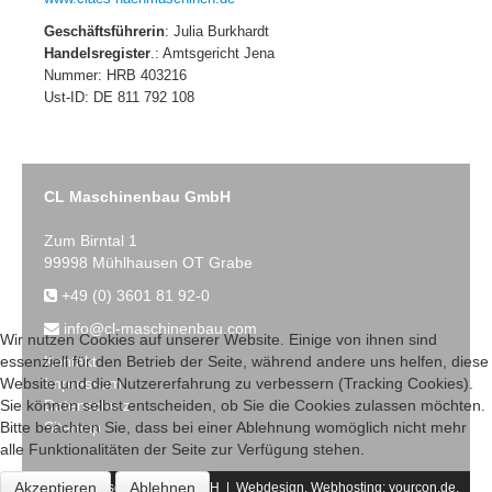
Geschäftsführerin
: Julia Burkhardt
Handelsregister
.: Amtsgericht Jena
Nummer: HRB 403216
Ust-ID: DE 811 792 108
CL Maschinenbau GmbH
Zum Birntal 1
99998 Mühlhausen OT Grabe
+49 (0) 3601 81 92-0
info@cl-maschinenbau.com
Wir nutzen Cookies auf unserer Website. Einige von ihnen sind
Kontakt
essenziell für den Betrieb der Seite, während andere uns helfen, diese
Impressum
Website und die Nutzererfahrung zu verbessern (Tracking Cookies).
Datenschutz
Sie können selbst entscheiden, ob Sie die Cookies zulassen möchten.
Sitemap
Bitte beachten Sie, dass bei einer Ablehnung womöglich nicht mehr
alle Funktionalitäten der Seite zur Verfügung stehen.
Akzeptieren
Ablehnen
2017 CL-Maschinenbau GmbH | Webdesign, Webhosting:
yourcon.de,